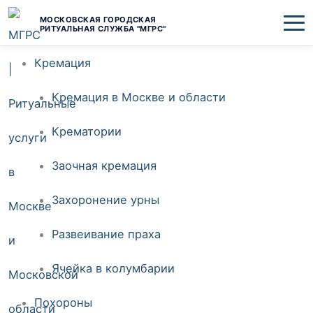
Перейти
МОСКОВСКАЯ ГОРОДСКАЯ
РИТУАЛЬНАЯ СЛУЖБА "МГРС"
к
Кремация
содержимому
Кремация в Москве и области
Крематории
Заочная кремация
Захоронение урны
Развеивание праха
Ячейка в колумбарии
Похороны