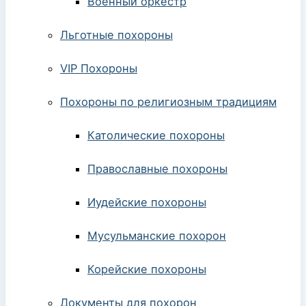
Военный оркестр
Льготные похороны
VIP Похороны
Похороны по религиозным традициям
Католические похороны
Православные похороны
Иудейские похороны
Мусульманские похорон
Корейские похороны
Документы для похорон