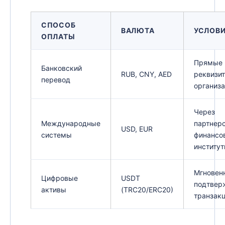
СПОСОБ
ВАЛЮТА
УСЛОВ
ОПЛАТЫ
Прямые
Банковский
RUB, CNY, AED
реквизи
перевод
организ
Через
Международные
партнер
USD, EUR
системы
финансо
институ
Мгновен
Цифровые
USDT
подтвер
активы
(TRC20/ERC20)
транзак