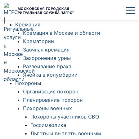
Перейти
МОСКОВСКАЯ ГОРОДСКАЯ
к
РИТУАЛЬНАЯ СЛУЖБА "МГРС"
содержимому
Кремация
Кремация в Москве и области
Крематории
Заочная кремация
Захоронение урны
Развеивание праха
Ячейка в колумбарии
Похороны
Организация похорон
Планирование похорон
Похороны военных
Похороны участников СВО
Госсимволика
Льготы и выплаты военным