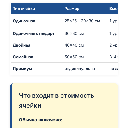
Тип ячейки
Размер
Вместим
Одиночная
25×25 - 30×30 см
1 урна
Одиночная стандарт
30×30 см
1 урна
Двойная
40×40 см
2 урны
Семейная
50×50 см
3-4 урны
Премиум
индивидуально
по запро
Что входит в стоимость
ячейки
Обычно включено: