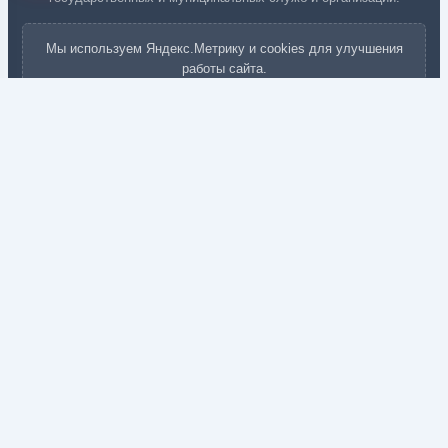
Мы используем Яндекс.Метрику и cookies для улучшения
работы сайта.
© 2011–2026 г. МГРС
Московская Городская Ритуальная Служба
«МГРС»
Вызов агента
Кремация
Кремация в Москве