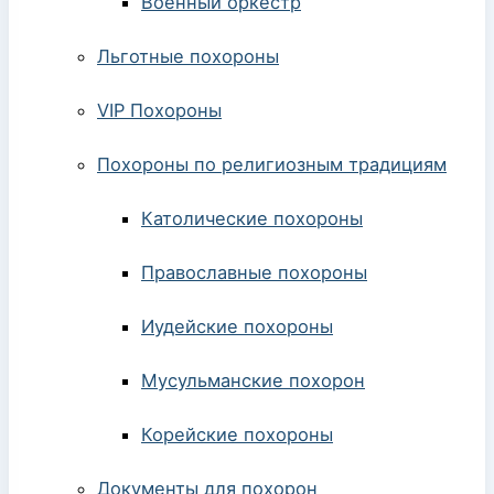
Военный оркестр
Льготные похороны
VIP Похороны
Похороны по религиозным традициям
Католические похороны
Православные похороны
Иудейские похороны
Мусульманские похорон
Корейские похороны
Документы для похорон