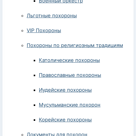
Военный оркестр
Льготные похороны
VIP Похороны
Похороны по религиозным традициям
Католические похороны
Православные похороны
Иудейские похороны
Мусульманские похорон
Корейские похороны
Документы для похорон