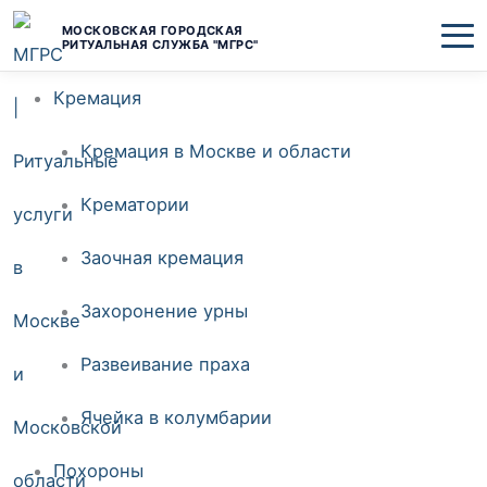
Перейти
МОСКОВСКАЯ ГОРОДСКАЯ
РИТУАЛЬНАЯ СЛУЖБА "МГРС"
к
Кремация
содержимому
Кремация в Москве и области
Крематории
Заочная кремация
Захоронение урны
Развеивание праха
Ячейка в колумбарии
Похороны