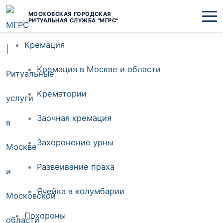
Перейти
МОСКОВСКАЯ ГОРОДСКАЯ
РИТУАЛЬНАЯ СЛУЖБА "МГРС"
к
Кремация
содержимому
Кремация в Москве и области
Крематории
Заочная кремация
Захоронение урны
Развеивание праха
Ячейка в колумбарии
Похороны