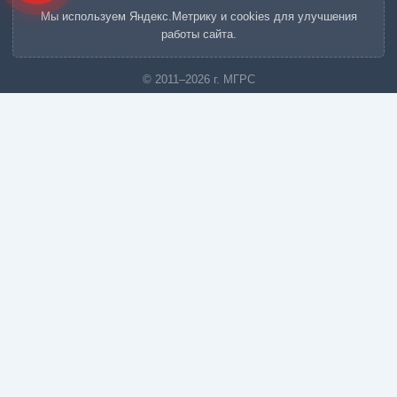
Мы используем Яндекс.Метрику и cookies для улучшения
работы сайта.
© 2011–2026 г. МГРС
Московская Городская Ритуальная Служба «МГРС»
Вызов агента
Кремация
Кремация в Москве
Захоронение урны
Тарифы на кремацию