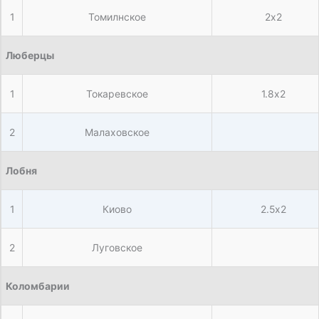
1
Томилнское
2х2
Люберцы
1
Токаревское
1.8х2
2
Малаховское
Лобня
1
Киово
2.5х2
2
Луговское
Коломбарии