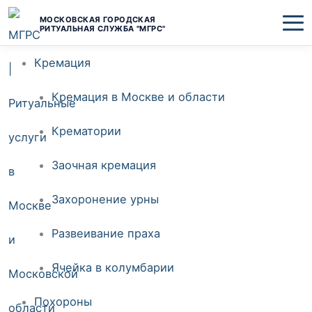
Перейти
МОСКОВСКАЯ ГОРОДСКАЯ
РИТУАЛЬНАЯ СЛУЖБА "МГРС"
к
Кремация
содержимому
Кремация в Москве и области
Крематории
Заочная кремация
Захоронение урны
Развеивание праха
Ячейка в колумбарии
Похороны