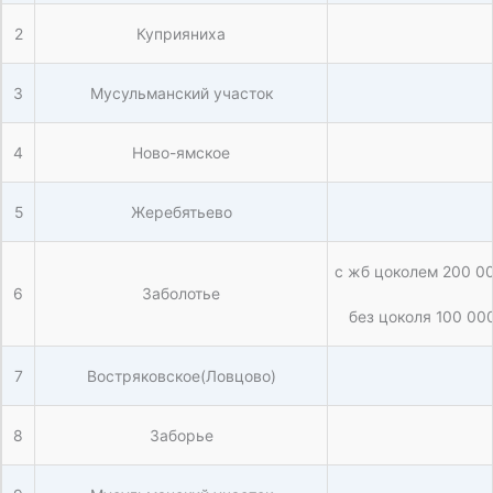
2
Куприяниха
3
Мусульманский участок
4
Ново-ямское
5
Жеребятьево
с жб цоколем 200 00
6
Заболотье
без цоколя 100 00
7
Востряковское(Ловцово)
8
Заборье