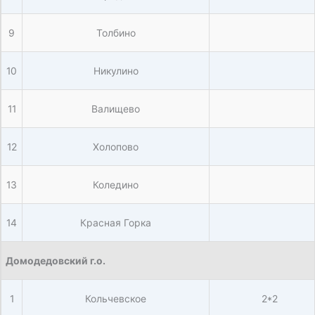
9
Толбино
10
Никулино
11
Валищево
12
Холопово
13
Коледино
14
Красная Горка
Домодедовский г.о.
1
Кольчевское
2*2