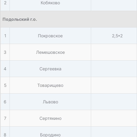
2
Кобяково
Подольский г.о.
1
Покровское
2,5*2
3
Лемешовское
4
Сергеевка
5
Товарищево
6
Львово
7
Сертякино
8
Бородино