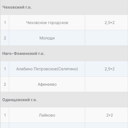
Чеховский г.о.
1
Чеховское городское
2,5*2
2
Молоди
Нaro-Фоминский г.о.
1
Алабино Петровское(Селятино)
2,5*2
2
Афинеево
Одинцовский г.о.
1
Лайково
2*2