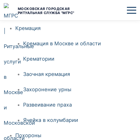
Перейти
МОСКОВСКАЯ ГОРОДСКАЯ
РИТУАЛЬНАЯ СЛУЖБА "МГРС"
к
Кремация
содержимому
Кремация в Москве и области
Крематории
Заочная кремация
Захоронение урны
Развеивание праха
Ячейка в колумбарии
Похороны