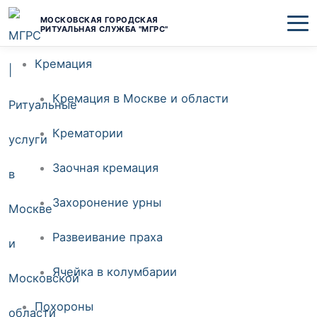
Перейти
МОСКОВСКАЯ ГОРОДСКАЯ
РИТУАЛЬНАЯ СЛУЖБА "МГРС"
к
Кремация
содержимому
Кремация в Москве и области
Крематории
Заочная кремация
Захоронение урны
Развеивание праха
Ячейка в колумбарии
Похороны