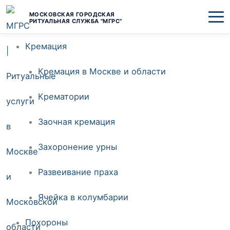
Перейти
МОСКОВСКАЯ ГОРОДСКАЯ
РИТУАЛЬНАЯ СЛУЖБА "МГРС"
к
Кремация
содержимому
Кремация в Москве и области
Крематории
Заочная кремация
Захоронение урны
Развеивание праха
Ячейка в колумбарии
Похороны