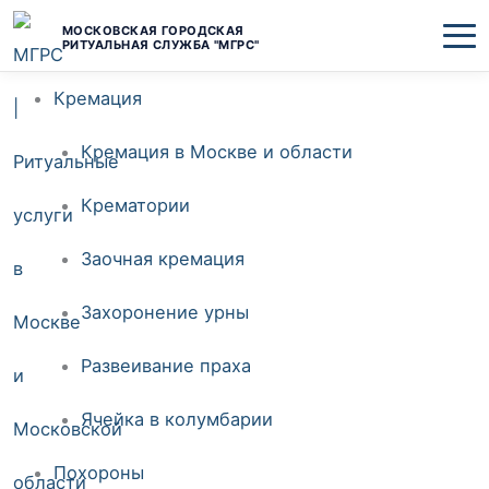
Перейти
МОСКОВСКАЯ ГОРОДСКАЯ
РИТУАЛЬНАЯ СЛУЖБА "МГРС"
к
Кремация
содержимому
Кремация в Москве и области
Крематории
Заочная кремация
Захоронение урны
Развеивание праха
Ячейка в колумбарии
Похороны