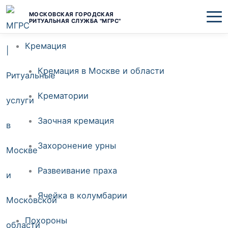
Перейти
МОСКОВСКАЯ ГОРОДСКАЯ
РИТУАЛЬНАЯ СЛУЖБА "МГРС"
к
Кремация
содержимому
Кремация в Москве и области
Крематории
Заочная кремация
Захоронение урны
Развеивание праха
Ячейка в колумбарии
Похороны