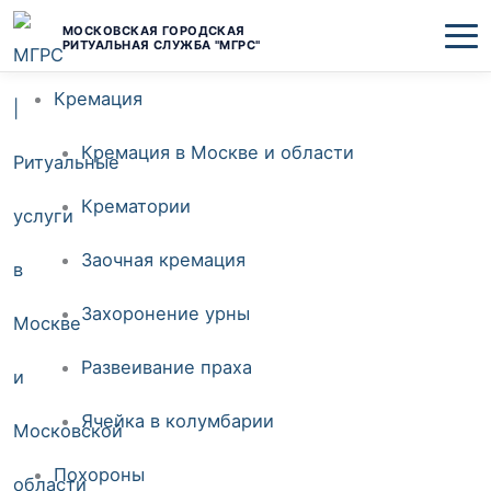
Перейти
МОСКОВСКАЯ ГОРОДСКАЯ
РИТУАЛЬНАЯ СЛУЖБА "МГРС"
к
Кремация
содержимому
Кремация в Москве и области
Крематории
Заочная кремация
Захоронение урны
Развеивание праха
Ячейка в колумбарии
Похороны