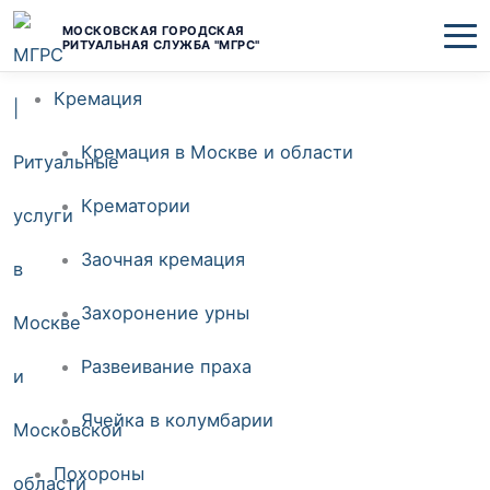
Перейти
МОСКОВСКАЯ ГОРОДСКАЯ
РИТУАЛЬНАЯ СЛУЖБА "МГРС"
к
Кремация
содержимому
Кремация в Москве и области
Крематории
Заочная кремация
Захоронение урны
Развеивание праха
Ячейка в колумбарии
Похороны