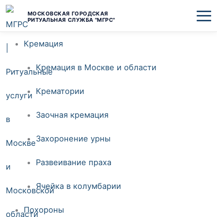
Перейти
МОСКОВСКАЯ ГОРОДСКАЯ
РИТУАЛЬНАЯ СЛУЖБА "МГРС"
к
Кремация
содержимому
Кремация в Москве и области
Крематории
Заочная кремация
Захоронение урны
Развеивание праха
Ячейка в колумбарии
Похороны