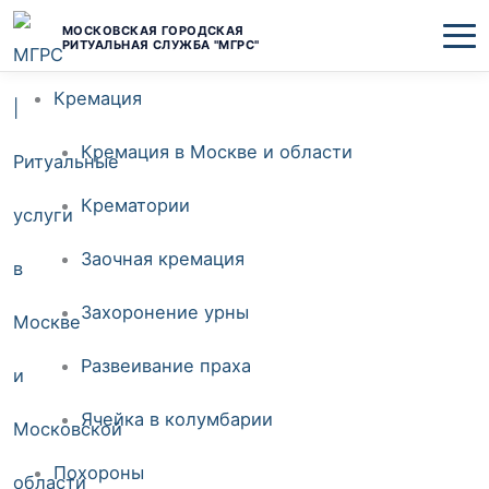
Перейти
МОСКОВСКАЯ ГОРОДСКАЯ
РИТУАЛЬНАЯ СЛУЖБА "МГРС"
к
Кремация
содержимому
Кремация в Москве и области
Крематории
Заочная кремация
Захоронение урны
Развеивание праха
Ячейка в колумбарии
Похороны