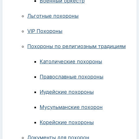
Военный оркестр
Льготные похороны
VIP Похороны
Похороны по религиозным традициям
Католические похороны
Православные похороны
Иудейские похороны
Мусульманские похорон
Корейские похороны
Документы для похорон