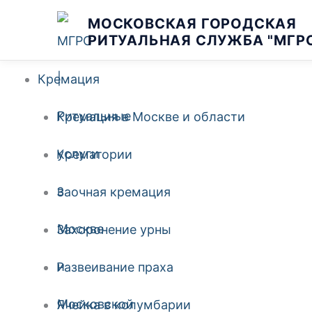
Перейти
МОСКОВСКАЯ ГОРОДСКАЯ
РИТУАЛЬНАЯ СЛУЖБА "МГР
к
Кремация
содержимому
Кремация в Москве и области
Крематории
Заочная кремация
Захоронение урны
Развеивание праха
Ячейка в колумбарии