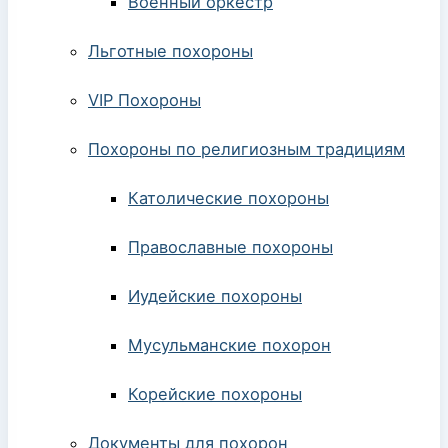
Военный оркестр
Льготные похороны
VIP Похороны
Похороны по религиозным традициям
Католические похороны
Православные похороны
Иудейские похороны
Мусульманские похорон
Корейские похороны
Документы для похорон