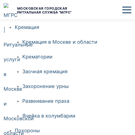
Перейти
МОСКОВСКАЯ ГОРОДСКАЯ
РИТУАЛЬНАЯ СЛУЖБА "МГРС"
к
Кремация
содержимому
Кремация в Москве и области
Крематории
Заочная кремация
Захоронение урны
Развеивание праха
Ячейка в колумбарии
Похороны