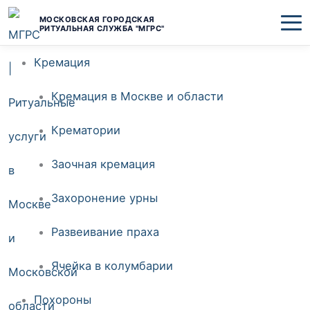
Перейти
МОСКОВСКАЯ ГОРОДСКАЯ
РИТУАЛЬНАЯ СЛУЖБА "МГРС"
к
Кремация
содержимому
Кремация в Москве и области
Крематории
Заочная кремация
Захоронение урны
Развеивание праха
Ячейка в колумбарии
Похороны