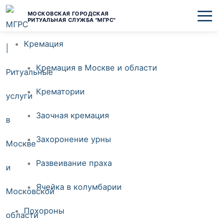
Перейти
МОСКОВСКАЯ ГОРОДСКАЯ
РИТУАЛЬНАЯ СЛУЖБА "МГРС"
к
Кремация
содержимому
Кремация в Москве и области
Крематории
Заочная кремация
Захоронение урны
Развеивание праха
Ячейка в колумбарии
Похороны