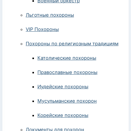
Военный оркестр
Льготные похороны
VIP Похороны
Похороны по религиозным традициям
Католические похороны
Православные похороны
Иудейские похороны
Мусульманские похорон
Корейские похороны
Документы для похорон