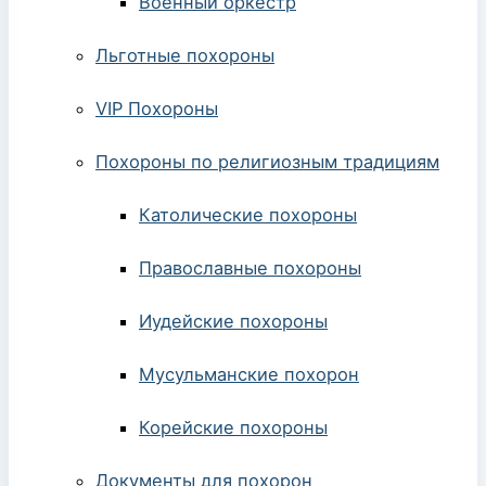
Военный оркестр
Льготные похороны
VIP Похороны
Похороны по религиозным традициям
Католические похороны
Православные похороны
Иудейские похороны
Мусульманские похорон
Корейские похороны
Документы для похорон