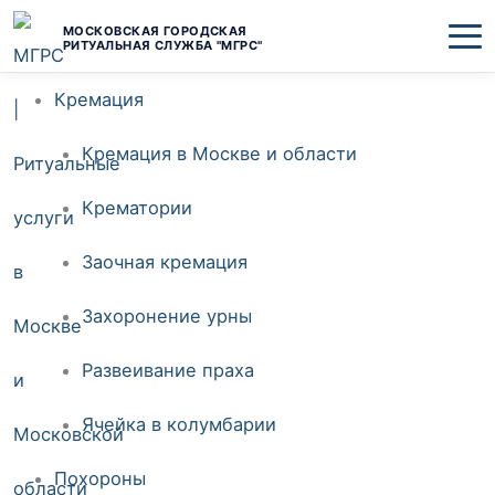
Перейти
МОСКОВСКАЯ ГОРОДСКАЯ
РИТУАЛЬНАЯ СЛУЖБА "МГРС"
к
Кремация
содержимому
Кремация в Москве и области
Крематории
Заочная кремация
Захоронение урны
Развеивание праха
Ячейка в колумбарии
Похороны